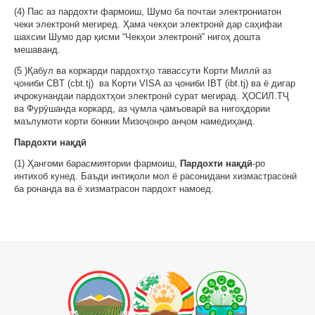
(4) Пас аз пардохти фармоиш, Шумо ба почтаи электрониатон
чеки электронӣ мегиред. Ҳама чекҳои электронӣ дар саҳифаи
шахсии Шумо дар қисми “Чекҳои электронӣ” нигоҳ дошта
мешаванд.
(5 )Қабул ва коркарди пардохтҳо тавассути Корти Миллӣ аз
ҷониби CBT (cbt.tj) ва Корти VISA аз ҷониби IBT (ibt.tj) ва ё дигар
иҷрокунандаи пардохтҳои электронӣ сурат мегирад. ҲОСИЛ.ТҶ
ва Фурӯшанда коркард, аз ҷумла ҷамъоварӣ ва нигоҳдории
маълумоти корти бонкии Мизоҷонро анҷом намедиҳанд.
Пардохти нақдӣ
(1) Ҳангоми барасмиятории фармоиш,
Пардохти нақдӣ
-ро
интихоб кунед. Баъди интиқоли мол ё расонидани хизмастрасонӣ
ба ронанда ва ё хизматрасон пардохт намоед.