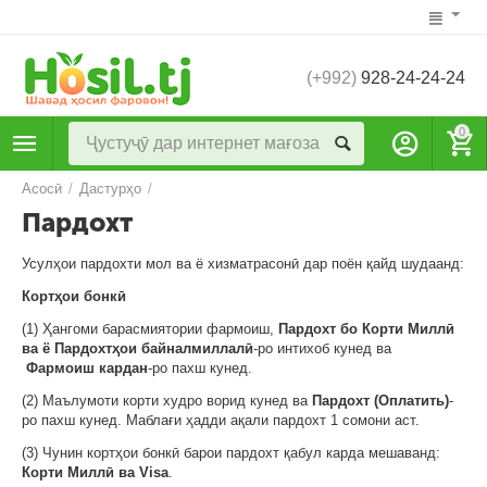
(+992)
928-24-24-24
0
Асосӣ
/
Дастурҳо
/
Пардохт
Усулҳои пардохти мол ва ё хизматрасонӣ дар поён қайд шудаанд:
Кортҳои бонкӣ
(1) Ҳангоми барасмиятории фармоиш,
Пардохт бо Корти Миллӣ
ва ё Пардохтҳои байналмиллалӣ
-ро интихоб кунед ва
Фармоиш кардан
-ро пахш кунед.
(2) Маълумоти корти худро ворид кунед ва
Пардохт (Оплатить)
-
ро пахш кунед. Маблағи ҳадди ақали пардохт 1 сомони аст.
(3) Чунин кортҳои бонкӣ барои пардохт қабул карда мешаванд:
Корти Миллӣ ва Visa
.