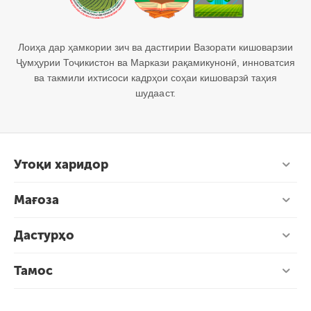
Лоиҳа дар ҳамкории зич ва дастгирии Вазорати кишоварзии
Ҷумҳурии Тоҷикистон ва Маркази рақамикунонӣ, инноватсия
ва такмили ихтисоси кадрҳои соҳаи кишоварзӣ таҳия
шудааст.
Утоқи харидор
Мағоза
Дастурҳо
Тамос