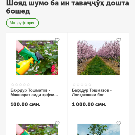
Шояд шумо ба ин таваҷҷӯҳ дошта
бошед
Маъруфтарин
Баҳодур Тошматов -
Баҳодур Тошматов -
Машварат оиди ҳифзи
Лоиҳакашии боғ
растаниҳо аз
100.00
смн.
1 000.00
смн.
зараррасонҳо