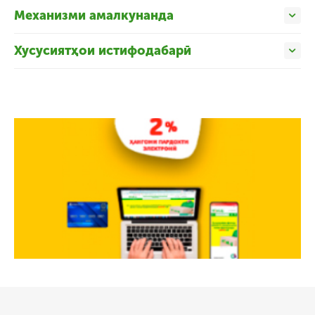
Механизми амалкунанда
Хусусиятҳои истифодабарӣ