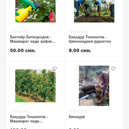
Бахтиёр Батмуродов -
Баҳодур Тошматов -
Машварат оиди ҳифзи
Шинонидани дарахтон
растаниҳо аз
50.00
смн.
8.00
смн.
зараррасонҳо
Баҳодур Тошматов -
Бионурӣ
Машварат оиди
идоракунии боғҳо