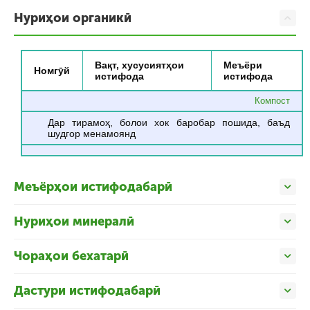
Нуриҳои органикӣ
Вақт, хусусиятҳои
Меъёри
Номгӯй
истифода
истифода
Компост
Дар тирамоҳ, болои хок баробар пошида, баъд
шудгор менамоянд
Меъёрҳои истифодабарӣ
Нуриҳои минералӣ
Чораҳои бехатарӣ
Дастури истифодабарӣ