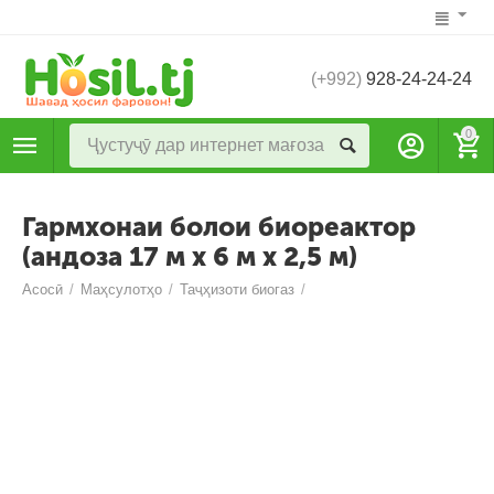
(+992)
928-24-24-24
0
Гармхонаи болои биореактор
(андоза 17 м х 6 м х 2,5 м)
Асосӣ
/
Маҳсулотҳо
/
Таҷҳизоти биогаз
/