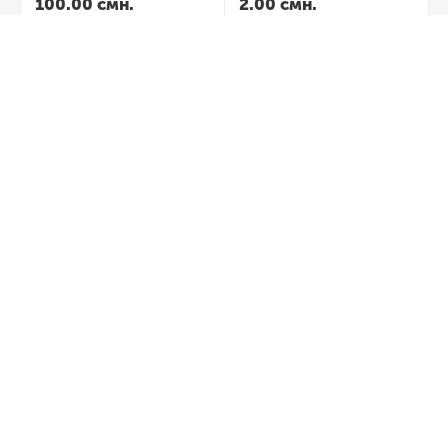
100.00
смн.
2.00
смн.
Система 6
Система 12
25 000.00
смн.
35 000.00
смн.