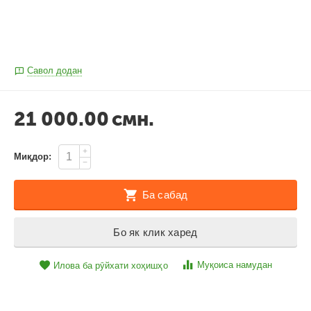
Савол додан
21 000.00
смн.
+
Миқдор:
−
Ба сабад
Бо як клик харед
Муқоиса намудан
Илова ба рӯйхати хоҳишҳо